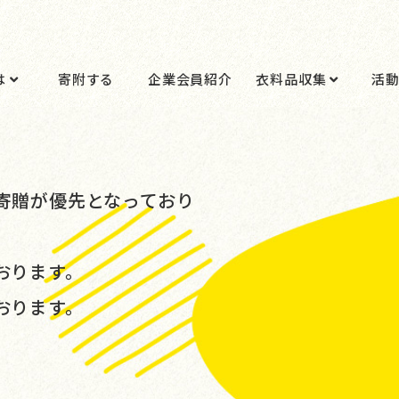
は
寄附する
企業会員紹介
衣料品収集
活
。
寄贈が優先となっており
おります。
おります。